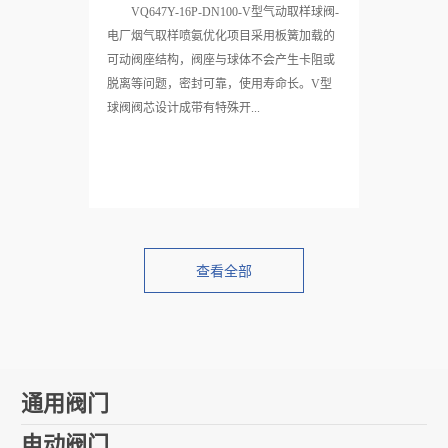
取样球阀-电厂烟气取
VQ647Y-16P-DN100-V型气动取样球阀-
电厂烟气取样喷氨优化项目采用板簧加载的
可动阀座结构，阀座与球体不会产生卡阻或
1
2
3
4
5
6
脱离等问题，密封可靠，使用寿命长。V型
球阀阀芯设计成带有特殊开...
查看全部
通用阀门
电动阀门