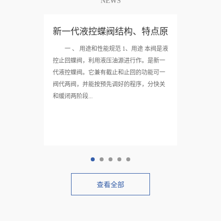
NEWS
新一代液控蝶阀结构、特点原
理说明书
一 、 用途和性能规范 1、用途 本阀是液
控止回蝶阀，利用液压油源进行作。是新一
代液控蝶阀。它兼有截止和止回的功能可一
阀代两阀，并能按预先调好的程序，分快关
和缓闭两阶段...
查看全部