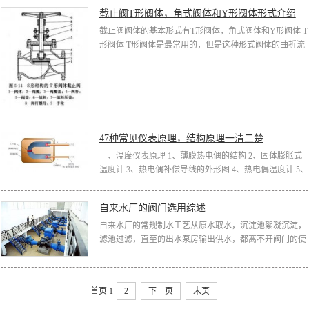
截止阀T形阀体，角式阀体和Y形阀体形式介绍
截止阀阀体的基本形式有T形阀体，角式阀体和Y形阀体 T
形阀体 T形阀体是最常用的，但是这种形式阀体的曲折流
道产生的流阻是上述各形式中最高的。T形阀体具有低流
动特性和较高的压...
47种常见仪表原理，结构原理一清二楚
一、温度仪表原理 1、薄膜热电偶的结构 2、固体膨胀式
温度计 3、热电偶补偿导线的外形图 4、热电偶温度计 5、
热电阻的结构 二、压力仪表原理 1、弹簧管式压力仪表
2、电接点式压力...
自来水厂的阀门选用综述
自来水厂的常规制水工艺从原水取水，沉淀池絮凝沉淀，
滤池过滤，直至的出水泵房输出供水，都离不开阀门的使
用。但是在不同的部位对于阀门的选用要求是大不相同
的。主要区别在...
首页
1
2
下一页
末页