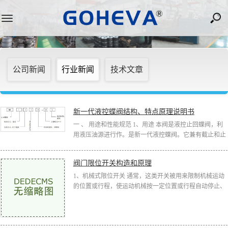
Toggle
navigation
公司新闻
行业新闻
技术文章
新一代液控蝶阀结构、特点原理说明书
一 、 用途和性能规范 1、用途 本阀是液控止回蝶阀，利
用液压油源进行作。是新一代液控蝶阀。它兼有截止和止
回的功能可一阀代两阀，并能按预先调好的程序，分快关
和缓闭两阶段...
阀门限位开关构造和原理
1、机械式限位开关 通常，这类开关被用来限制机械运动
的位置或行程，使运动机械按一定位置或行程自动停止、
反向运动 、变速运动或 自动往返运动等。由头、触点系
统和外壳组成。...